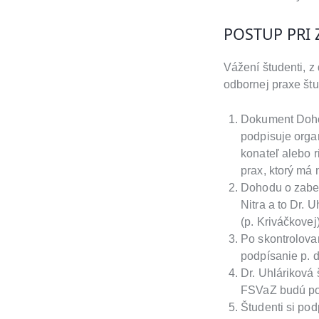
POSTUP PRI 
Vážení študenti, 
odbornej praxe št
Dokument Dohod
podpisuje orga
konateľ alebo 
prax, ktorý má 
Dohodu o zabe
Nitra a to Dr. 
(p. Kriváčkovej)
Po skontrolova
podpísanie p. 
Dr. Uhlárikov
FSVaZ budú po
Študenti si po