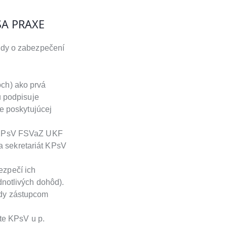
SA PRAXE
ody o zabezpečení
ch) ako prvá
u podpisuje
e poskytujúcej
a KPsV FSVaZ UKF
na sekretariát KPsV
ezpečí ich
notlivých dohôd).
ody zástupcom
te KPsV u p.