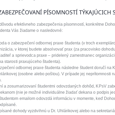
ZABEZPEČOVANÍ PÍSOMNOSTÍ TÝKAJÚCICH 
z dôvodu efektívneho zabezpečenia písomností, konkrétne Doh
udenta Vás žiadame o nasledovné:
a o zabezpečení odbornej praxe študenta (v troch exempláro
nizácia, v ktorej budete absolvovať prax (za pracovisko dohod
riaditeľ a sprievodca praxe – pridelený zamestnanec organizáci
na starosti praxujúceho študenta).
zpečení odbornej praxe študenta následne študent doručí n
Uhlárikovej (osobne alebo poštou). V prípade jej neprítomnosti 
.
ní a zosumarizovaní študentmi odovzdaných dohôd, KPsV zab
dekanom (nie je možné individuálne žiadať dekana o podpis jed
á študentom emailom odovzdá informáciu v momente, keď Doh
dpísané.
dpísané dohody vyzdvihnú u Dr. Uhlárikovej alebo na sekretariá