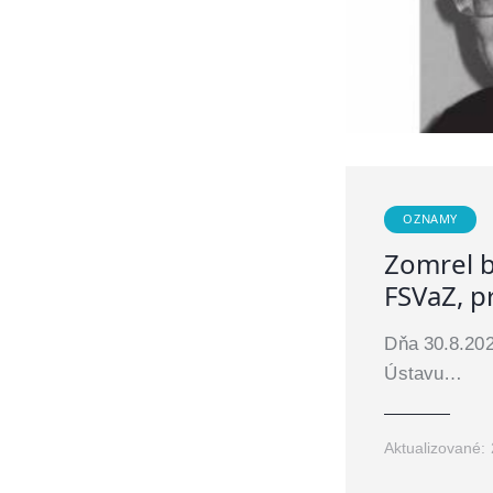
OZNAMY
Zomrel b
FSVaZ, pr
Dňa 30.8.202
Ústavu…
Aktualizované: