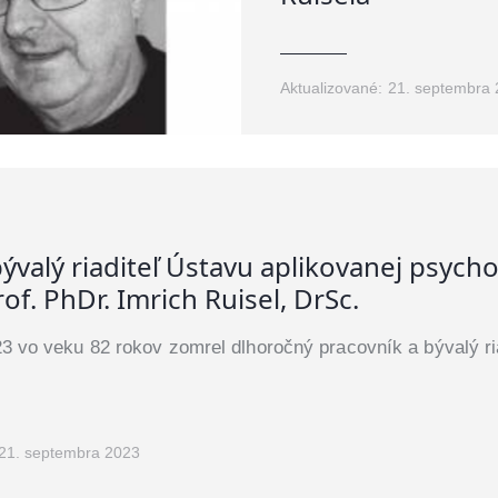
Aktualizované:
21. septembra
ývalý riaditeľ Ústavu aplikovanej psych
of. PhDr. Imrich Ruisel, DrSc.
3 vo veku 82 rokov zomrel dlhoročný pracovník a bývalý ri
21. septembra 2023