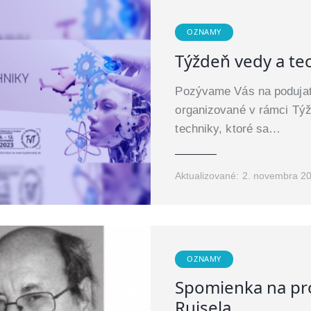
OZNAMY
Týždeň vedy a te
Pozývame Vás na podujat
organizované v rámci Tý
techniky, ktoré sa…
Aktualizované:
2. novembra 2
OZNAMY
Spomienka na pr
Ruisela