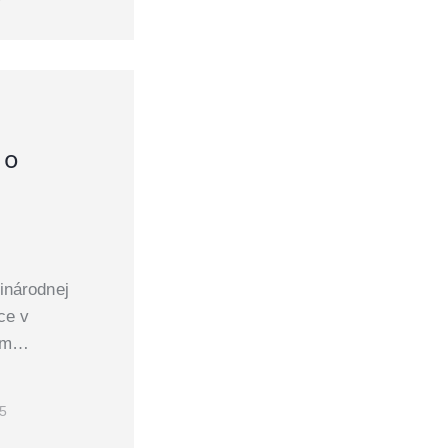
 o
inárodnej
ce v
lom…
25