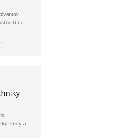
a
olventov
asťou tímu!
24
chniky
ia
ždňa vedy a