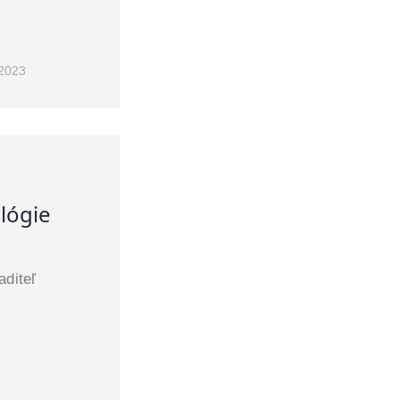
 2023
ológie
aditeľ