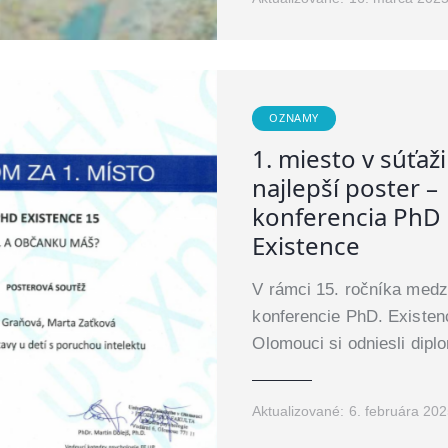
OZNAMY
1. miesto v súťaži
najlepší poster –
konferencia PhD
Existence
V rámci 15. ročníka medz
konferencie PhD. Existen
Olomouci si odniesli dip
Aktualizované:
6. februára 20