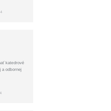
24
ať katedrové
j a odbornej
24