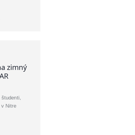
6
na zimný
 AR
študenti,
v Nitre
5