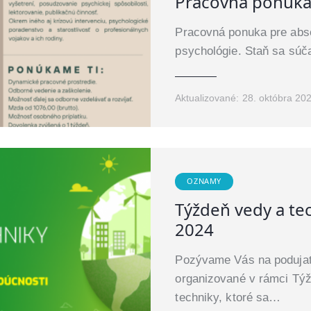
Pracovná ponuk
Pracovná ponuka pre abs
psychológie. Staň sa súč
Aktualizované:
28. októbra 20
OZNAMY
Týždeň vedy a te
2024
Pozývame Vás na podujat
organizované v rámci Tý
techniky, ktoré sa…