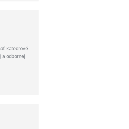
ať katedrové
j a odbornej
5