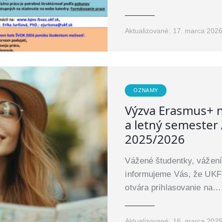
Aktualizované:
17. marca 202
OZNAMY
Výzva Erasmus+ 
a letný semester
2025/2026
Vážené študentky, vážení 
informujeme Vás, že UKF 
otvára prihlasovanie na…
Aktualizované:
16. marca 202