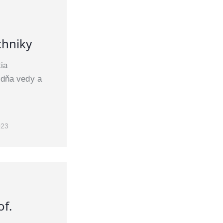
chniky
ia
ždňa vedy a
023
of.